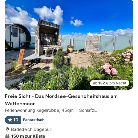
ab
132 €
pro Nacht
Freie Sicht - Das Nordsee-Gesundheitshaus am
Wattenmeer
Ferienwohnung Kegelrobbe, 45qm, 1 Schlafzi...
10
Fantastisch
Badedeich Dagebüll
150 m zur Küste