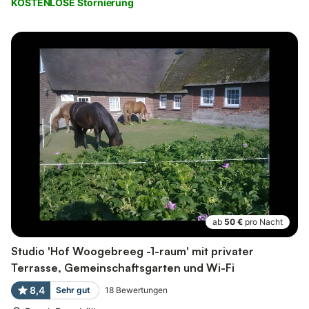
KOSTENLOSE Stornierung
ab
50 €
pro Nacht
Studio 'Hof Woogebreeg -1-raum' mit privater
Terrasse, Gemeinschaftsgarten und Wi-Fi
8,4
Sehr gut
18
Bewertungen