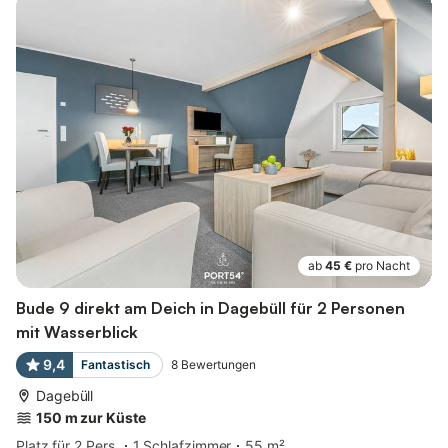
ab
45 €
pro Nacht
Bude 9 direkt am Deich in Dagebüll für 2 Personen
mit Wasserblick
9,4
Fantastisch
8
Bewertungen
Dagebüll
150 m zur Küste
Platz für 2 Pers.
1 Schlafzimmer
55 m²