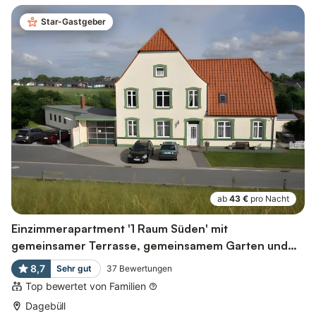
Star-Gastgeber
ab
43 €
pro Nacht
Einzimmerapartment '1 Raum Süden' mit
gemeinsamer Terrasse, gemeinsamem Garten und
Wi-Fi
8,7
Sehr gut
37
Bewertungen
Top bewertet von Familien
Dagebüll