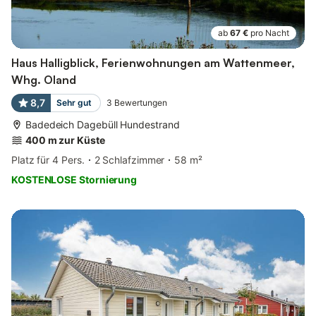
ab
67 €
pro Nacht
Haus Halligblick, Ferienwohnungen am Wattenmeer,
Whg. Oland
8,7
Sehr gut
3
Bewertungen
Badedeich Dagebüll Hundestrand
400 m zur Küste
Platz für 4 Pers.
2 Schlafzimmer
58 m²
KOSTENLOSE Stornierung