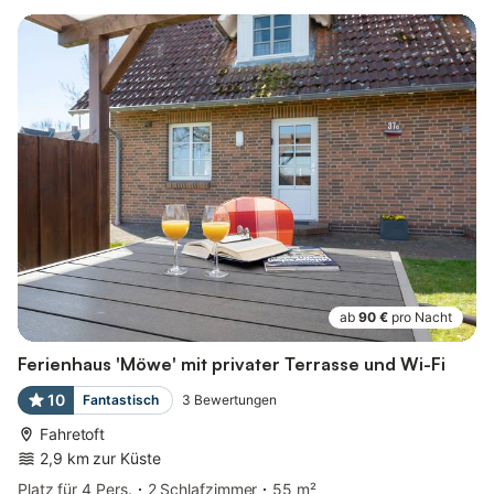
ab
90 €
pro Nacht
Ferienhaus 'Möwe' mit privater Terrasse und Wi-Fi
10
Fantastisch
3
Bewertungen
Fahretoft
2,9 km zur Küste
Platz für 4 Pers.
2 Schlafzimmer
55 m²