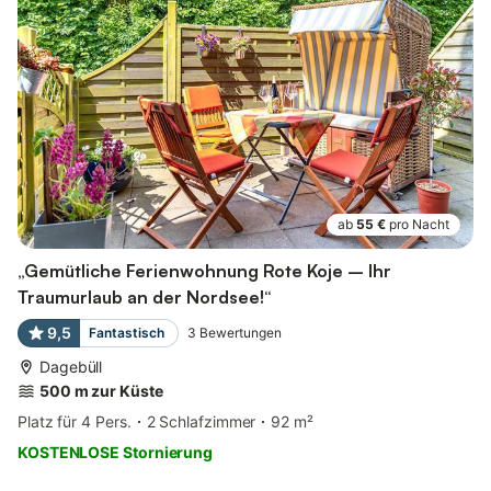
ab
55 €
pro Nacht
„Gemütliche Ferienwohnung Rote Koje – Ihr
Traumurlaub an der Nordsee!“
9,5
Fantastisch
3
Bewertungen
Dagebüll
500 m zur Küste
Platz für 4 Pers.
2 Schlafzimmer
92 m²
KOSTENLOSE Stornierung