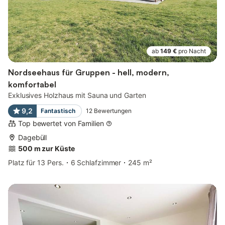
ab
149 €
pro Nacht
Nordseehaus für Gruppen - hell, modern,
komfortabel
Exklusives Holzhaus mit Sauna und Garten
9,2
Fantastisch
12
Bewertungen
Top bewertet von Familien
Dagebüll
500 m zur Küste
Platz für 13 Pers.
6 Schlafzimmer
245 m²