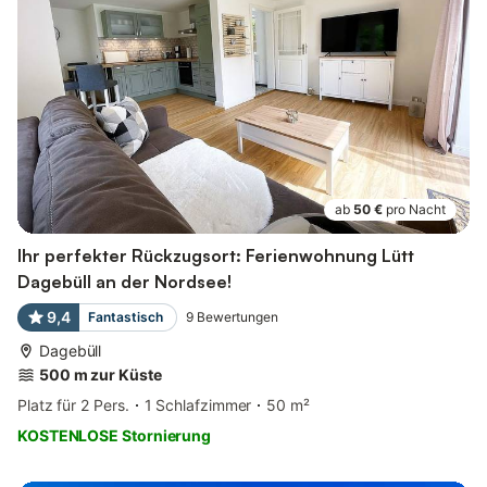
ab
50 €
pro Nacht
Ihr perfekter Rückzugsort: Ferienwohnung Lütt
Dagebüll an der Nordsee!
9,4
Fantastisch
9
Bewertungen
Dagebüll
500 m zur Küste
Platz für 2 Pers.
1 Schlafzimmer
50 m²
KOSTENLOSE Stornierung