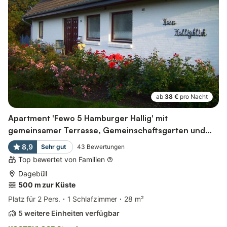
ab
38 €
pro Nacht
Apartment 'Fewo 5 Hamburger Hallig' mit
gemeinsamer Terrasse, Gemeinschaftsgarten und
Wlan
8,9
Sehr gut
43
Bewertungen
Top bewertet von Familien
Dagebüll
500 m zur Küste
Platz für 2 Pers.
1 Schlafzimmer
28 m²
5 weitere Einheiten verfügbar