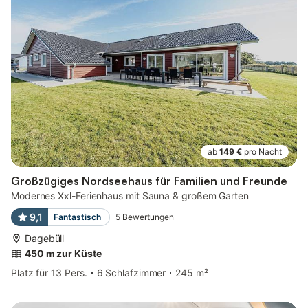
ab
149 €
pro Nacht
Großzügiges Nordseehaus für Familien und Freunde
Modernes Xxl-Ferienhaus mit Sauna & großem Garten
9,1
Fantastisch
5
Bewertungen
Dagebüll
450 m zur Küste
Platz für 13 Pers.
6 Schlafzimmer
245 m²